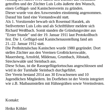
getroffen und der Züchter Luis Lohs äußerte den Wunsch,
einen Geflügel- und Kaninchenverein zu gründen.
Dieser wurde von den Anwesenden einstimmig angenommen.
Darauf hin fand eine Vorstandswahl statt.
Als 1. Vorsitzender bewarb sich Rosemud Haralek, als
Stellvertreter Luis Lohs und als Schriftführer meldete sich
Richard Weißbach. Somit standen die Gründungsväter aus
"Erster Stunde" und der 19. Januar 1911 laut Protokollbuch
fest. Die 1. Geflügel-und Kaninchenausstellung fand am
21.-22. Januar 1912 statt.
Die Preßnitztalschau Kaninchen wurde 1980 gegründet. Dort
stellen Züchter aus den Vereinen Großrückerswalde,
Mauersberg, Arnsfeld, Mildenau, Grumbach, Jöhstadt,
Streckewalde und Steinbach aus.
Diese Schau, ist die Rassegeflügelortsschau angeschlossen und
wird in der Turnhalle Steinbach durchgeführt.
Der Verein bestand 2014 aus 30 Erwachsenen und 10
Jugendlichen Mitgliedern. Im Dorfleben ist der Verein integriert
wie z.B. Maibaumstellen mit Hähnegrähen sowie Vereinsfesten.
Kontakt:
Heiko Köhler