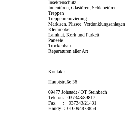
Insektenschutz
Innentüren, Glastüren, Schiebetüren
Treppen
Treppenrenovierung
Markisen, Plissee, Verdunklungsanlagen
Kleinmöbel
Laminat, Kork und Parkett
Paneele
Trockenbau
Reparaturen aller Art
Kontakt:
Hauptstraße 36
09477 Jöhstadt / OT Steinbach
Telefon: 037343/89817
Fax : 037343/21431
Handy : 016094873854