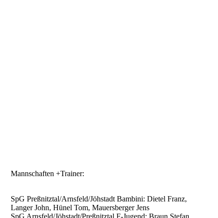
F-Jugend 19-20_edited
Mannschaften +Trainer:
SpG Preßnitztal/Arnsfeld/Jöhstadt Bambini: Dietel Franz,
Langer John, Hünel Tom, Mauersberger Jens
SpG Arnsfeld/Jöhstadt/Preßnitztal F-Jugend: Braun Stefan,