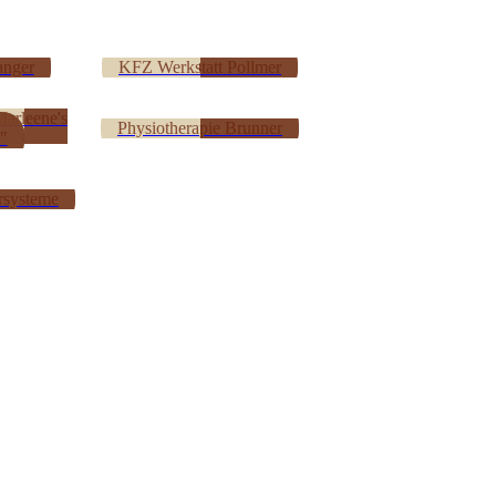
anger
KFZ Werkstatt Pollmer
Marleene's
Physiotherapie Brunner
"
rsysteme