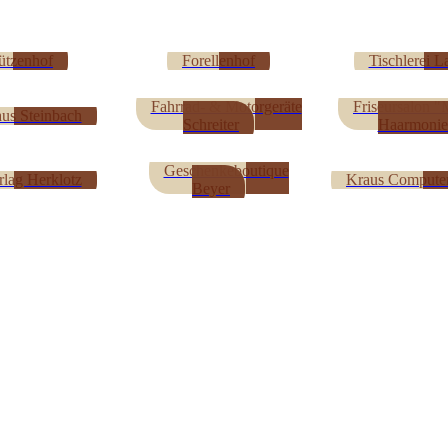
ützenhof
Forellenhof
Tischlerei L
Fahrrad- & Motorgeräte
Friseursalon "
us Steinbach
Schreiter
Haarmonie
Geschenkeboutique
rlag Herklotz
Kraus Compute
Beyer