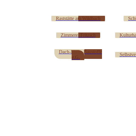
Raststätte am Wildbach
Sch
Zimmerei Fritzsch
Kulturha
Dach-Maler-Baustoffe
Selbstve
e.G.